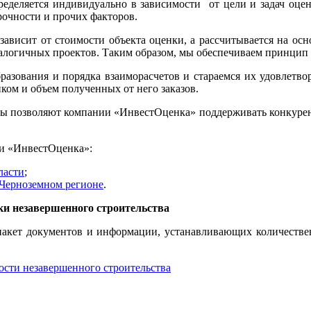
ределяется индивидуально в зависимости от цели и задач оце
рочности и прочих факторов.
 зависит от стоимости объекта оценки, а рассчитывается на ос
алогичных проектов. Таким образом, мы обеспечиваем принцип 
азования и порядка взаиморасчетов и стараемся их удовлетв
ком и объем полученных от него заказов.
ты позволяют компании «ИнвестОценка» поддерживать конкурен
ии «ИнвестОценка»:
ласти
;
-Черноземном регионе
.
ки незавершенного строительства
пакет документов и информации, устанавливающих количестве
ости незавершенного строительства