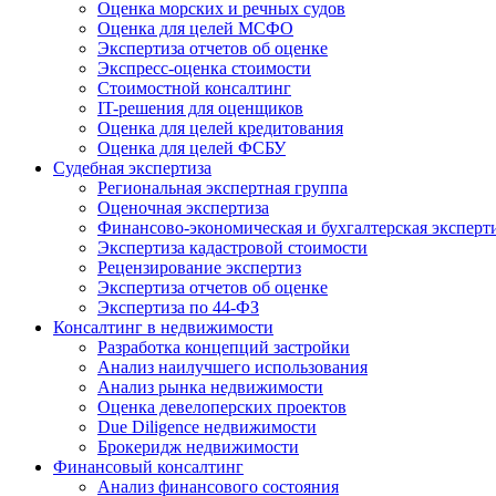
Оценка морских и речных судов
Оценка для целей МСФО
Экспертиза отчетов об оценке
Экспресс-оценка стоимости
Стоимостной консалтинг
IT-решения для оценщиков
Оценка для целей кредитования
Оценка для целей ФСБУ
Судебная экспертиза
Региональная экспертная группа
Оценочная экспертиза
Финансово-экономическая и бухгалтерская эксперт
Экспертиза кадастровой стоимости
Рецензирование экспертиз
Экспертиза отчетов об оценке
Экспертиза по 44-ФЗ
Консалтинг в недвижимости
Разработка концепций застройки
Анализ наилучшего использования
Анализ рынка недвижимости
Оценка девелоперских проектов
Due Diligence недвижимости
Брокеридж недвижимости
Финансовый консалтинг
Анализ финансового состояния