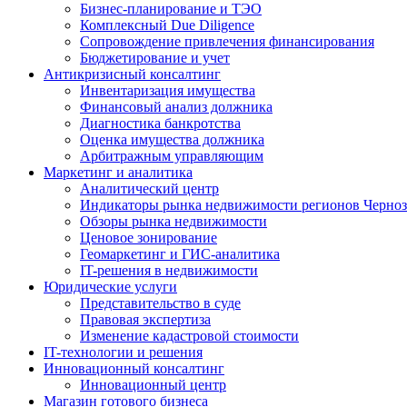
Бизнес-планирование и ТЭО
Комплексный Due Diligence
Сопровождение привлечения финансирования
Бюджетирование и учет
Антикризисный консалтинг
Инвентаризация имущества
Финансовый анализ должника
Диагностика банкротства
Оценка имущества должника
Арбитражным управляющим
Маркетинг и аналитика
Аналитический центр
Индикаторы рынка недвижимости регионов Черноз
Обзоры рынка недвижимости
Ценовое зонирование
Геомаркетинг и ГИС-аналитика
IT-решения в недвижимости
Юридические услуги
Представительство в суде
Правовая экспертиза
Изменение кадастровой стоимости
IT-технологии и решения
Инновационный консалтинг
Инновационный центр
Магазин готового бизнеса